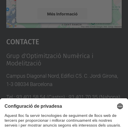
Més Informació
Accepta
Contacte
powered by
Usercentrics Consent
Management Platform
Grup d'Optimització Numèrica i
Modelització
Campus Diagonal Nord, Edifici C5. C. Jordi Girona,
1-3 08034 Barcelona
Tel.
:
93 401 58 54 (Castro) ; 93 401 70 35 (Nabona)
E-mail
:
jordi.castro@upc.edu ;
narcis.nabona@upc.edu