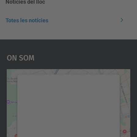
Notícies del lloc
Totes les notícies
On Som
Necessitem el vostre
consentiment per carregar el
servei Google Maps!
Utilitzem un servei de tercers per incrustar
contingut del mapa que pugui recollir dades
sobre la vostra activitat. Reviseu-ne els
detalls i accepteu el servei per veure el
mapa.