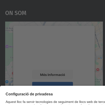
On Som
Necessitem el vostre consentiment
per carregar el servei Google Maps!
Utilitzem un servei de tercers per incrustar
contingut del mapa que pugui recollir dades
sobre la vostra activitat. Reviseu-ne els
detalls i accepteu el servei per veure el mapa.
Més Informació
Accepta
powered by
Usercentrics Consent
Management Platform