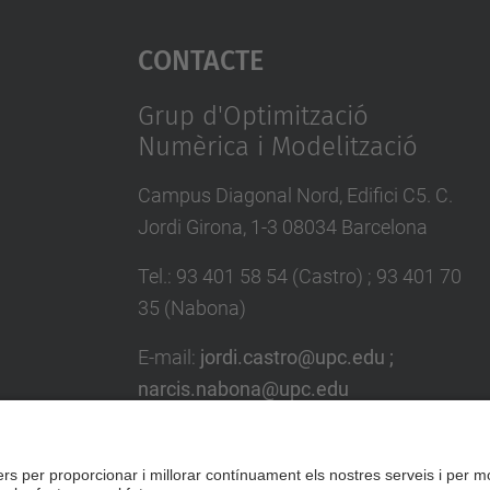
Contacte
Grup d'Optimització
Numèrica i Modelització
Campus Diagonal Nord, Edifici C5. C.
Jordi Girona, 1-3 08034 Barcelona
Tel.
:
93 401 58 54 (Castro) ; 93 401 70
35 (Nabona)
E-mail
:
jordi.castro@upc.edu ;
narcis.nabona@upc.edu
Formulari de contacte