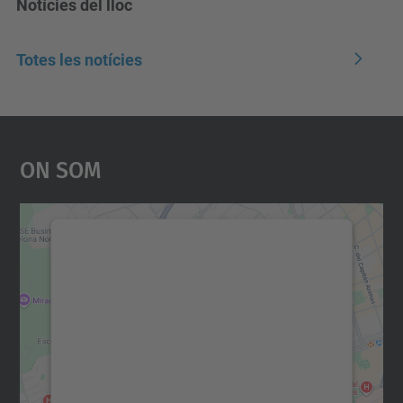
Notícies del lloc
Totes les notícies
On Som
Necessitem el vostre
consentiment per carregar el
servei Google Maps!
Utilitzem un servei de tercers per incrustar
contingut del mapa que pugui recollir dades
sobre la vostra activitat. Reviseu-ne els
detalls i accepteu el servei per veure el
mapa.