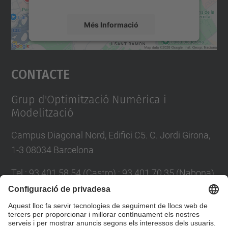
Més Informació
Accepta
Contacte
powered by
Usercentrics Consent
Management Platform
Grup d'Optimització Numèrica i
Modelització
Campus Diagonal Nord, Edifici C5. C. Jordi Girona,
1-3 08034 Barcelona
Tel.
:
93 401 58 54 (Castro) ; 93 401 70 35 (Nabona)
E-mail
:
jordi.castro@upc.edu ;
narcis.nabona@upc.edu