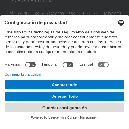
1-3 08034 Barcelona
Tel.
:
93 401 58 54 (Castro) ; 93 401 70 35 (Nabona)
Correo
:
jordi.castro@upc.edu ;
narcis.nabona@upc.edu
Formulario de contacto
© UPC
Group of Numerical Optimization and Modeling.
GNOM.
Desarrollado con
Mapa del Sitio
Accesibilidad
Aviso legal
Configuración de privacidad