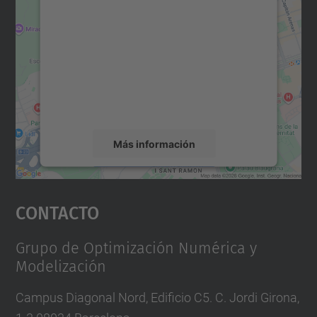
para cargar el servicio Google
Maps.
Utilizamos un servicio de terceros para
incrustar contenido de mapas que puede
recopilar datos sobre su actividad. Le
rogamos que revise los detalles y acepte el
servicio para ver este mapa.
Más información
Aceptar
Contacto
powered by
Usercentrics Consent
Management Platform
Grupo de Optimización Numérica y
Modelización
Campus Diagonal Nord, Edificio C5. C. Jordi Girona,